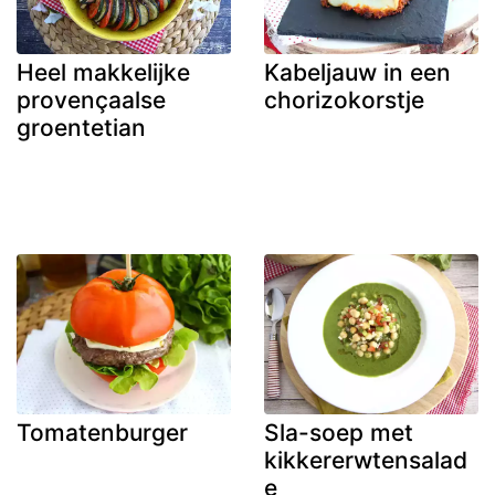
Heel makkelijke
Kabeljauw in een
provençaalse
chorizokorstje
groentetian
Tomatenburger
Sla-soep met
kikkererwtensalad
e