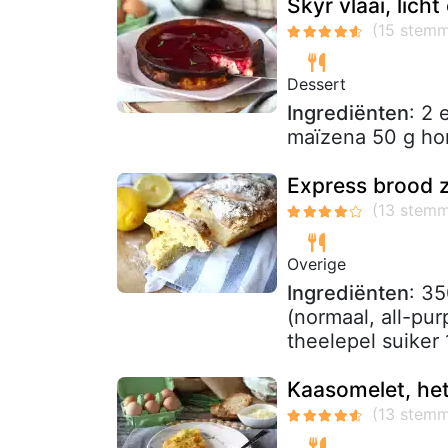
Skyr vlaai, lich
Dessert
Ingrediënten
: 2 
maïzena 50 g ho
Express brood z
Overige
Ingrediënten
: 3
(normaal, all-pur
theelepel suiker 
Kaasomelet, het 