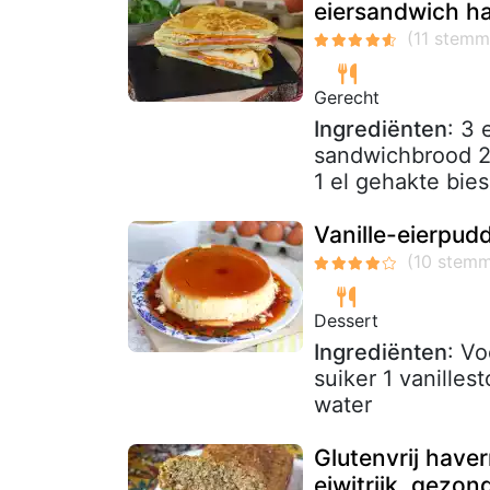
eiersandwich h
Gerecht
Ingrediënten
: 3 
sandwichbrood 2 
1 el gehakte bie
Vanille-eierpud
Dessert
Ingrediënten
: Vo
suiker 1 vanilles
water
Glutenvrij have
eiwitrijk, gezo