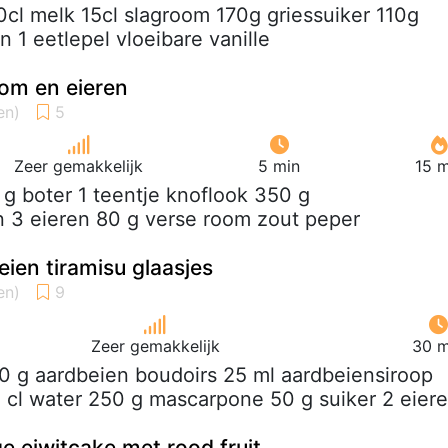
0cl melk 15cl slagroom 170g griessuiker 110g
 1 eetlepel vloeibare vanille
om en eieren
Zeer gemakkelijk
5 min
15 m
 g boter 1 teentje knoflook 350 g
 3 eieren 80 g verse room zout peper
ien tiramisu glaasjes
Zeer gemakkelijk
30 m
00 g aardbeien boudoirs 25 ml aardbeiensiroop
0 cl water 250 g mascarpone 50 g suiker 2 eier
 eiwitcake met rood fruit