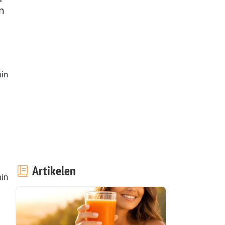
n
in
Artikelen
in