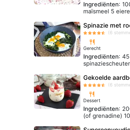
Ingrediënten
: 10
maïsmeel 5 eieren
Spinazie met ro
Gerecht
Ingrediënten
: 45
spinaziescheuten
Gekoelde aardbe
Dessert
Ingrediënten
: 2
(of grenadine) 1
Supereenvoudige