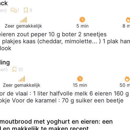
ack
Zeer gemakkelijk
5 min
8 m
eieren zout peper 10 g boter 2 sneetjes
plakjes kaas (cheddar, mimolette... ) 1 plak ha
slook
ding
Zeer gemakkelijk
15 min
50 m
or de vlaai : 1 liter halfvolle melk 6 eieren 160 g
tokje Voor de karamel : 70 g suiker een beetje
rmoutbrood met yoghurt en eieren: een
nd en makkelijk te maken recept