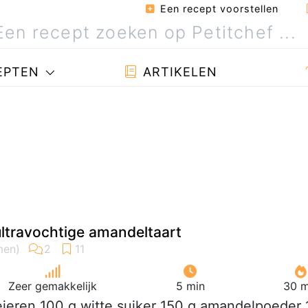
Een recept voorstellen
EPTEN
ARTIKELEN
ultravochtige amandeltaart
Zeer gemakkelijk
5 min
30 m
eieren 100 g witte suiker 150 g amandelpoeder 