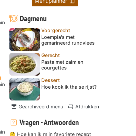
Menuplanner
Dagmenu
in
Voorgerecht
Loempia's met
gemarineerd rundvlees
Gerecht
Pasta met zalm en
courgettes
Dessert
in
Hoe kook ik thaise rijst?
Gearchiveerd menu
Afdrukken
Vragen - Antwoorden
in
🤔 Hoe kan ik mijn favoriete recept