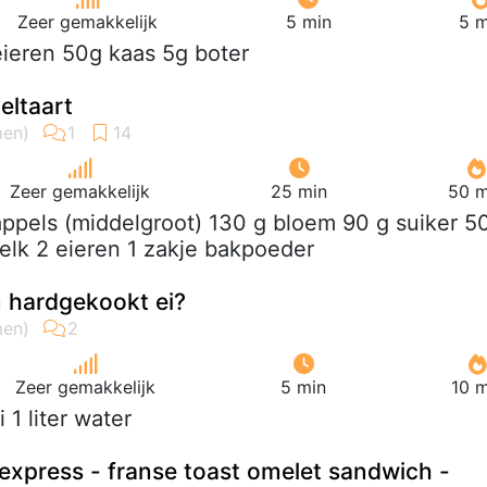
Zeer gemakkelijk
5 min
5 m
eieren 50g kaas 5g boter
eltaart
Zeer gemakkelijk
25 min
50 m
appels (middelgroot) 130 g bloem 90 g suiker 5
elk 2 eieren 1 zakje bakpoeder
 hardgekookt ei?
Zeer gemakkelijk
5 min
10 m
ei 1 liter water
express - franse toast omelet sandwich -