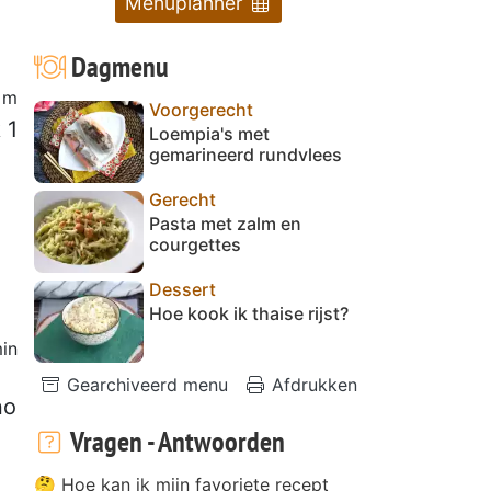
Menuplanner
Dagmenu
 m
Voorgerecht
 1
Loempia's met
gemarineerd rundvlees
Gerecht
Pasta met zalm en
courgettes
Dessert
Hoe kook ik thaise rijst?
in
Gearchiveerd menu
Afdrukken
no
Vragen - Antwoorden
🤔 Hoe kan ik mijn favoriete recept