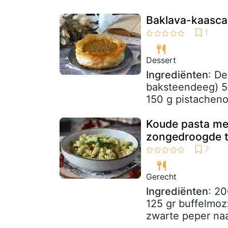
Baklava-kaasca
Dessert
Ingrediënten
: De
baksteendeeg) 50
150 g pistacheno
Koude pasta met
zongedroogde 
Gerecht
Ingrediënten
: 2
125 gr buffelmoz
zwarte peper naa