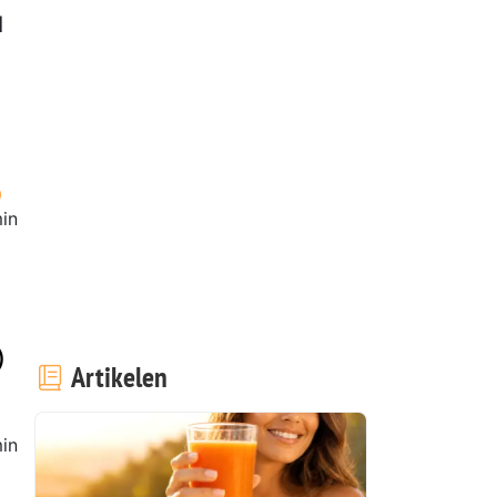
1
in
)
Artikelen
in