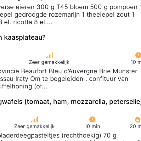
 verse eieren 300 g T45 bloem 500 g pompoen 
eelepel gedroogde rozemarijn 1 theelepel zout 1
el. ricotta 8 el....
n kaasplateau?
Zeer gemakkelijk
10 m
ovincie Beaufort Bleu d'Auvergne Brie Munster
Ossau Iraty Om te begeleiden : confituur van
ffelhoning (of...
wafels (tomaat, ham, mozzarella, peterselie
Zeer gemakkelijk
10 min
20 m
bladerdeegpasteitjes (rechthoekig) 70 g