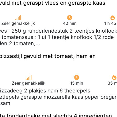
uld met geraspt vlees en geraspte kaas
Zeer gemakkelijk
40 min
1 h 45
ees : 250 g runderlendestuk 2 teentjes knoflook
 tomatensaus : 1 ui 1 teentje knoflook 1/2 rode
den 2 tomaten,...
 pizzastijl gevuld met tomaat, ham en
Zeer gemakkelijk
15 min
35 m
pizzadeeg 2 plakjes ham 6 theelepels
etlepels geraspte mozzarella kaas peper orega
esam
tta fondantcake met slechts 4 ingrediënten