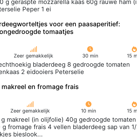
0 g geraspte mozzarella kaas 60g rauwe ham (
terselie Peper 1 ei
rdeegworteltjes voor een paasaperitief:
zongedroogde tomaatjes
Zeer gemakkelijk
30 min
15 m
 rechthoekig bladerdeeg 8 gedroogde tomaten
enkaas 2 eidooiers Peterselie
makreel en fromage frais
Zeer gemakkelijk
10 min
15 m
 g makreel (in olijfolie) 40g gedroogde tomaten
 g fromage frais 4 vellen bladerdeeg sap van 1
kjes bieslook...