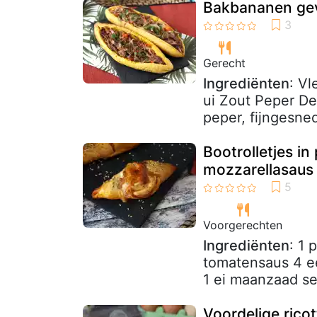
Bakbananen gev
Gerecht
Ingrediënten
: Vl
ui Zout Peper De
peper, fijngesne
Bootrolletjes in
mozzarellasaus
Voorgerechten
Ingrediënten
: 1 
tomatensaus 4 e
1 ei maanzaad s
Voordelige rico