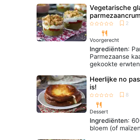
Vegetarische gl
parmezaancrum
Voorgerecht
Ingrediënten
: P
Parmezaanse kaa
gekookte erwten, 
Heerlijke no pa
is!
Dessert
Ingrediënten
: 60
bloem (of maïzena