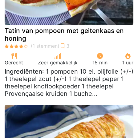
Tatin van pompoen met geitenkaas en
honing
Gerecht
Zeer gemakkelijk
15 min
1 uur
Ingrediënten
: 1 pompoen 10 el. olijfolie (+/-)
1 theelepel zout (+/-) 1 theelepel peper 1
theelepel knoflookpoeder 1 theelepel
Provençaalse kruiden 1 buche...