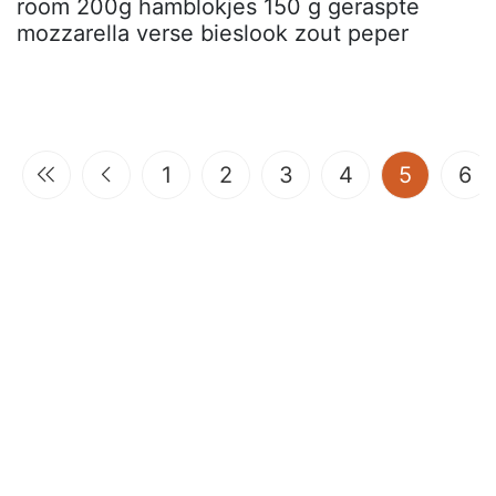
room 200g hamblokjes 150 g geraspte
mozzarella verse bieslook zout peper
(current
1
2
3
4
5
6