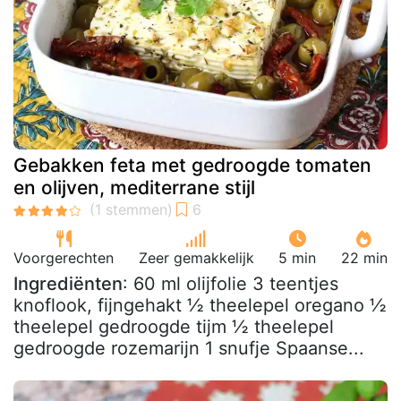
Gebakken feta met gedroogde tomaten
en olijven, mediterrane stijl
Voorgerechten
Zeer gemakkelijk
5 min
22 min
Ingrediënten
: 60 ml olijfolie 3 teentjes
knoflook, fijngehakt ½ theelepel oregano ½
theelepel gedroogde tijm ½ theelepel
gedroogde rozemarijn 1 snufje Spaanse...