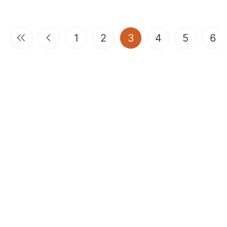
(current)
1
2
3
4
5
6