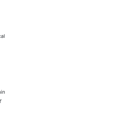
al
in
r