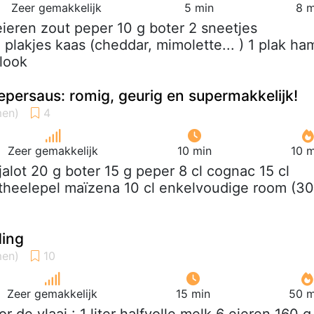
Zeer gemakkelijk
5 min
8 m
eieren zout peper 10 g boter 2 sneetjes
plakjes kaas (cheddar, mimolette... ) 1 plak ha
slook
persaus: romig, geurig en supermakkelijk!
Zeer gemakkelijk
10 min
10 m
sjalot 20 g boter 15 g peper 8 cl cognac 15 cl
 theelepel maïzena 10 cl enkelvoudige room (3
ding
Zeer gemakkelijk
15 min
50 m