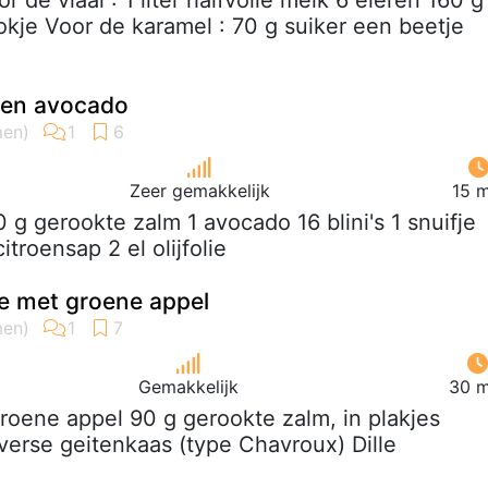
or de vlaai : 1 liter halfvolle melk 6 eieren 160 g
tokje Voor de karamel : 70 g suiker een beetje
 en avocado
Zeer gemakkelijk
15 m
0 g gerookte zalm 1 avocado 16 blini's 1 snuifje
citroensap 2 el olijfolie
lle met groene appel
Gemakkelijk
30 m
groene appel 90 g gerookte zalm, in plakjes
erse geitenkaas (type Chavroux) Dille