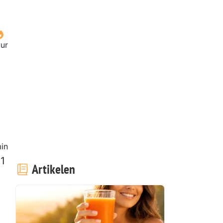
uur
in
 1
Artikelen