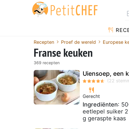
REC
Recepten
Proef de wereld
Europese k
Franse keuken
369 recepten
Uiensoep, een k
Gerecht
Ingrediënten
: 50
eetlepel suiker 2
g geraspte kaas