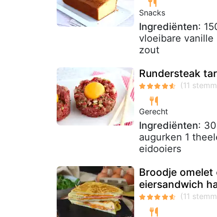
Snacks
Ingrediënten
: 15
vloeibare vanill
zout
Rundersteak tar
Gerecht
Ingrediënten
: 30
augurken 1 theel
eidooiers
Broodje omelet 
eiersandwich h