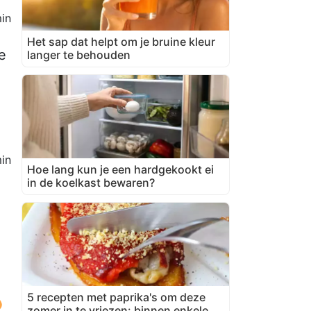
in
Het sap dat helpt om je bruine kleur
e
langer te behouden
in
Hoe lang kun je een hardgekookt ei
in de koelkast bewaren?
5 recepten met paprika's om deze
zomer in te vriezen: binnen enkele