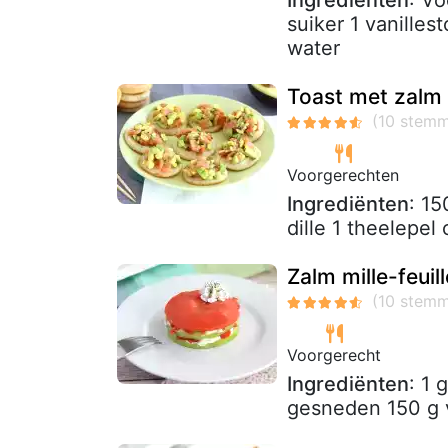
Ingrediënten
: Vo
suiker 1 vanilles
water
Toast met zalm
Voorgerechten
Ingrediënten
: 15
dille 1 theelepel 
Zalm mille-feui
Voorgerecht
Ingrediënten
: 1 
gesneden 150 g v