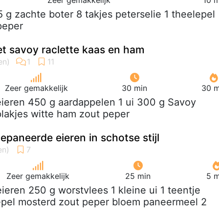
Zeer gemakkelijk
10 m
5 g zachte boter 8 takjes peterselie 1 theelepel
peper
t savoy raclette kaas en ham
Zeer gemakkelijk
30 min
30 m
 eieren 450 g aardappelen 1 ui 300 g Savoy
plakjes witte ham zout peper
epaneerde eieren in schotse stijl
Zeer gemakkelijk
25 min
5 m
eieren 250 g worstvlees 1 kleine ui 1 teentje
lepel mosterd zout peper bloem paneermeel 2