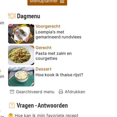
Menuplanner
Dagmenu
in
Voorgerecht
Loempia's met
gemarineerd rundvlees
Gerecht
Pasta met zalm en
courgettes
Dessert
Hoe kook ik thaise rijst?
in
Gearchiveerd menu
Afdrukken
Vragen - Antwoorden
🤔 Hoe kan ik mijn favoriete recept