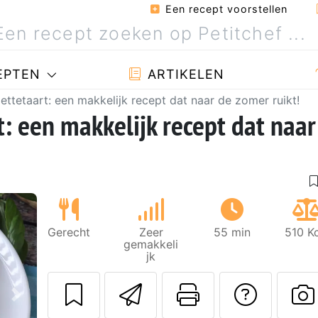
Een recept voorstellen
EPTEN
ARTIKELEN
ettetaart: een makkelijk recept dat naar de zomer ruikt!
: een makkelijk recept dat naar
Gerecht
Zeer
55 min
510 K
gemakkeli
jk
Stuur dit recept
Print deze
Stel 
Volgende