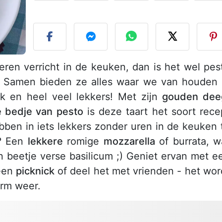
P
eren verricht in de keuken, dan is het wel pes
. Samen bieden ze alles waar we van houden 
ak en heel veel lekkers! Met zijn
gouden dee
e bedje van pesto
is deze taart het soort rece
ben in iets lekkers zonder uren in de keuken 
h? Een
lekkere
romige
mozzarella
of burrata, w
 beetje verse basilicum ;) Geniet ervan met e
een
picknick
of deel het met vrienden - het wor
arm weer.