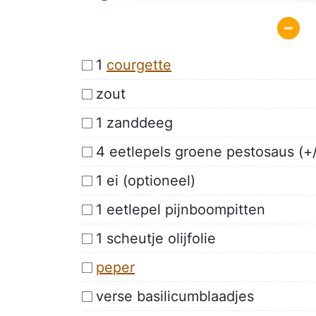
1
courgette
zout
1 zanddeeg
4 eetlepels groene pestosaus (+/
1 ei (optioneel)
1 eetlepel pijnboompitten
1 scheutje olijfolie
peper
verse basilicumblaadjes