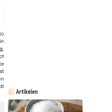
laats je foto van dit recept
to
in
g
,
pt
te
at
en
dt
Artikelen