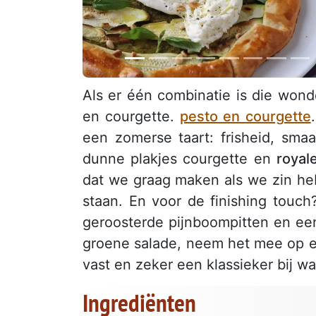
Als er één combinatie is die wond
en courgette.
pesto en courgette
een zomerse taart: frisheid, sma
dunne plakjes courgette en
royal
dat we graag maken als we zin heb
staan. En voor de finishing touc
geroosterde pijnboompitten en een
groene salade, neem het mee op 
vast en zeker een klassieker bij w
Ingrediënten