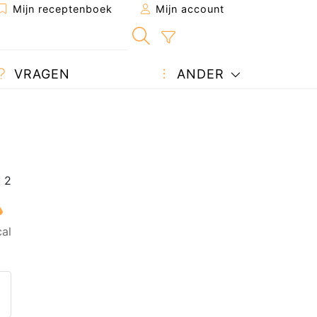
Mijn receptenboek
Mijn account
VRAGEN
ANDER
cal
 naar een vriend
 pagina
een vraag auteur