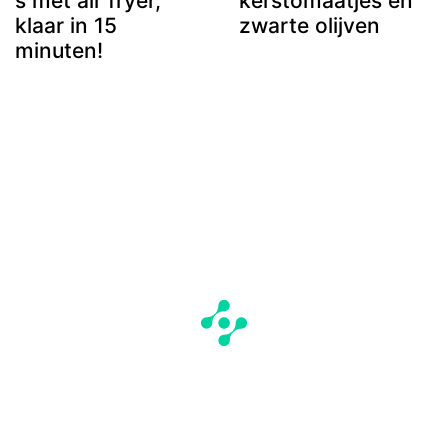
s met air fryer,
kerstomaatjes en
klaar in 15
zwarte olijven
minuten!