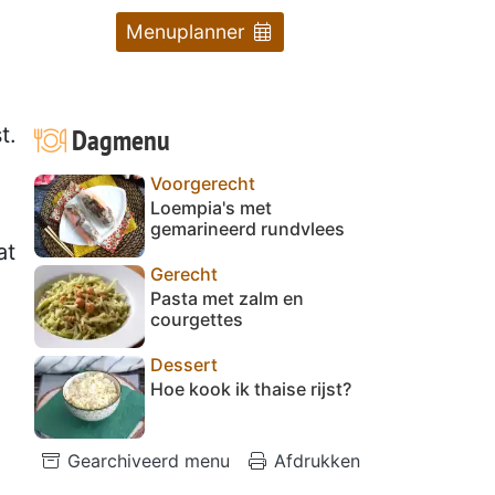
Menuplanner
Dagmenu
t.
Voorgerecht
Loempia's met
gemarineerd rundvlees
at
Gerecht
Pasta met zalm en
courgettes
Dessert
Hoe kook ik thaise rijst?
Gearchiveerd menu
Afdrukken