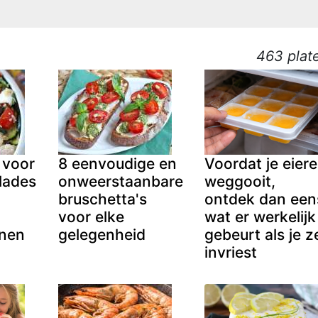
463 plat
 voor
8 eenvoudige en
Voordat je eier
lades
onweerstaanbare
weggooit,
bruschetta's
ontdek dan een
voor elke
wat er werkelijk
nnen
gelegenheid
gebeurt als je z
invriest