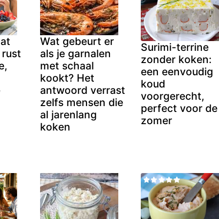
dat
Wat gebeurt er
Surimi-terrine
 rust
als je garnalen
zonder koken:
e,
met schaal
een eenvoudig
kookt? Het
koud
e
antwoord verrast
voorgerecht,
zelfs mensen die
perfect voor de
al jarenlang
zomer
koken