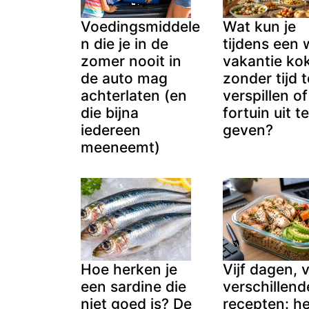
Voedingsmiddele
Wat kun je
n die je in de
tijdens een
zomer nooit in
vakantie ko
de auto mag
zonder tijd t
achterlaten (en
verspillen o
die bijna
fortuin uit t
iedereen
geven?
meeneemt)
Hoe herken je
Vijf dagen, v
een sardine die
verschillend
niet goed is? De
recepten: he