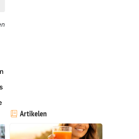
en
en
s
e
Artikelen