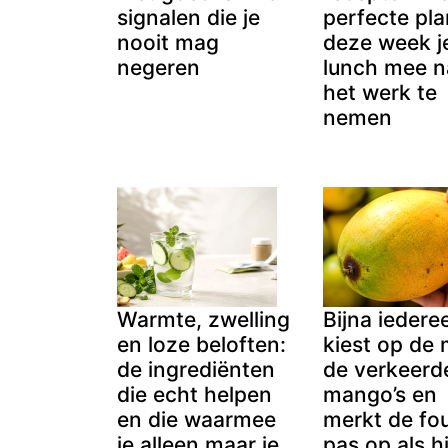
signalen die je
perfecte pl
nooit mag
deze week j
negeren
lunch mee n
het werk te
nemen
Warmte, zwelling
Bijna iedere
en loze beloften:
kiest op de 
de ingrediënten
de verkeerd
die echt helpen
mango’s en
en die waarmee
merkt de fo
je alleen maar je
pas op als hi