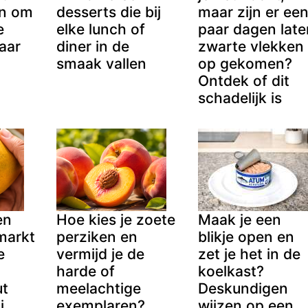
an om
desserts die bij
maar zijn er ee
e
elke lunch of
paar dagen late
aar
diner in de
zwarte vlekken
smaak vallen
op gekomen?
Ontdek of dit
schadelijk is
en
Hoe kies je zoete
Maak je een
markt
perziken en
blikje open en
e
vermijd je de
zet je het in de
harde of
koelkast?
ut
meelachtige
Deskundigen
j
exemplaren?
wijzen op een