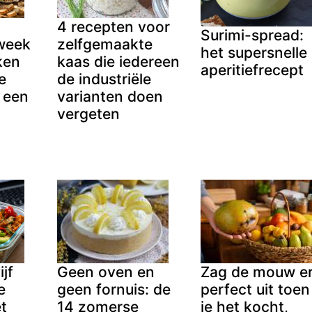
4 recepten voor
Surimi-spread:
 week
zelfgemaakte
het supersnelle
ken
kaas die iedereen
aperitiefrecept
e
de industriële
f een
varianten doen
e
vergeten
ijf
Geen oven en
Zag de mouw e
e
geen fornuis: de
perfect uit toen
t
14 zomerse
je het kocht,