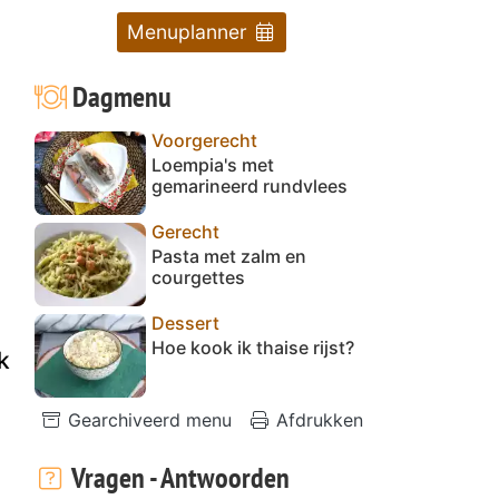
Menuplanner
Dagmenu
Voorgerecht
Loempia's met
gemarineerd rundvlees
Gerecht
Pasta met zalm en
courgettes
Dessert
Hoe kook ik thaise rijst?
k
Gearchiveerd menu
Afdrukken
Vragen - Antwoorden