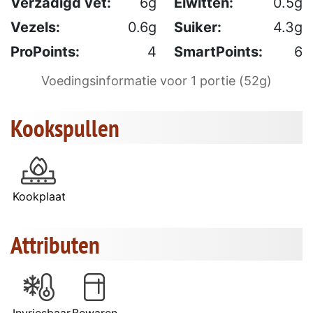
Verzadigd vet:
6g
Eiwitten:
0.5g
Vezels:
0.6g
Suiker:
4.3g
ProPoints:
4
SmartPoints:
6
Voedingsinformatie voor 1 portie (52g)
Kookspullen
Kookplaat
Attributen
Invriesbaar
Bewaren