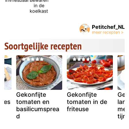
in de
koelkast
Petitchef_NL
Soortgelijke recepten
n
Gekonfijte
Gekonfijte
Gek
lees
tomaten en
tomaten in de
lams
basilicumsprea
friteuse
met
d
tijm