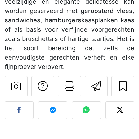
veelzijdige en elegante delicatesse kan
worden geserveerd met
geroosterd vlees
,
sandwiches
,
hamburgers
kaasplanken
kaas
of als basis voor verfijnde voorgerechten
zoals bruschetta's of hartige taartjes. Het is
het soort bereiding dat zelfs de
eenvoudigste gerechten verheft en elke
fijnproever verovert.
Stel een vraag aut
Print deze pa
Stuur d
Plaats je foto van dit rece