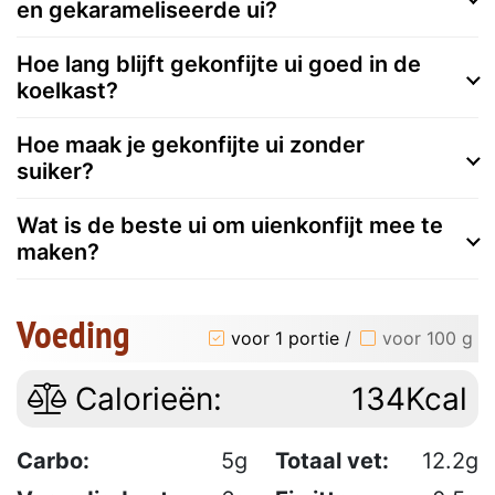
en gekarameliseerde ui?
Hoe lang blijft gekonfijte ui goed in de
koelkast?
Hoe maak je gekonfijte ui zonder
suiker?
Wat is de beste ui om uienkonfijt mee te
maken?
Voeding
voor 1 portie
/
voor 100 g
Calorieën:
134Kcal
Carbo:
5g
Totaal vet:
12.2g