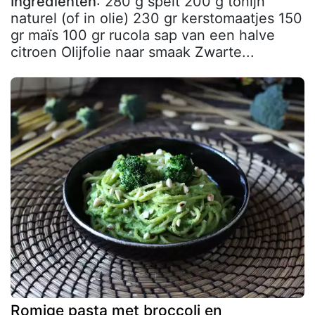
Ingrediënten
: 280 g spelt 200 g tonijn
naturel (of in olie) 230 gr kerstomaatjes 150
gr maïs 100 gr rucola sap van een halve
citroen Olijfolie naar smaak Zwarte...
Romige pasta met broccoli en