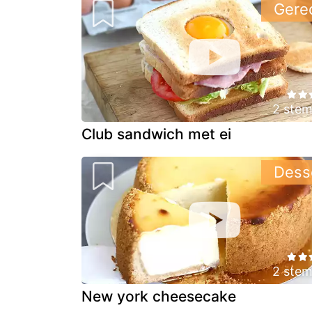
Gere
2 ste
Club sandwich met ei
Dess
2 ste
New york cheesecake