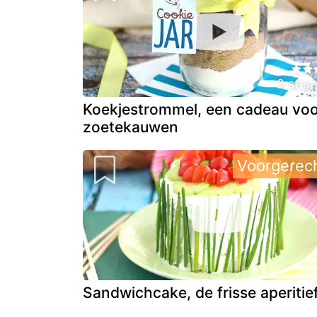
2 ste
Koekjestrommel, een cadeau voo
zoetekauwen
Voorgerec
Sandwichcake, de frisse aperitie