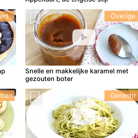
ert
Overige
ap
Snelle en makkelijke karamel met
gezouten boter
hten
Gerecht