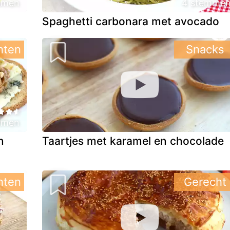
mmen
4 stemme
Spaghetti carbonara met avocado
hten
Snacks
mmen
n
Taartjes met karamel en chocolade
hten
Gerecht