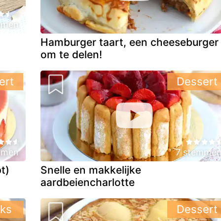
mmen
Hamburger taart, een cheeseburger
om te delen!
ert
Dessert
mmen
7 stemme
t)
Snelle en makkelijke
aardbeiencharlotte
ks
Dessert