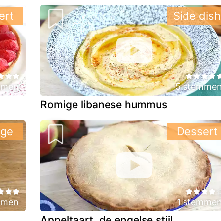
ert
Side dish
mmen
5 stemme
Romige libanese hummus
ige
Dessert
mmen
1 stemme
Appeltaart, de engelse stijl