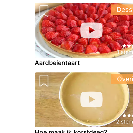
Dess
3 ste
Aardbeientaart
Over
2 ste
Hoe maak ik korstdeeg?