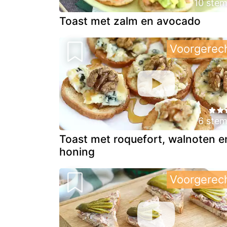
10 ste
Toast met zalm en avocado
Voorgerec
6 ste
Toast met roquefort, walnoten e
honing
Voorgerec