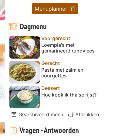
Menuplanner
Dagmenu
Voorgerecht
Loempia's met
gemarineerd rundvlees
Gerecht
Pasta met zalm en
courgettes
Dessert
n
Hoe kook ik thaise rijst?
Gearchiveerd menu
Afdrukken
Vragen - Antwoorden