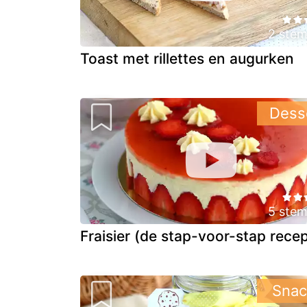
2 ste
Toast met rillettes en augurken
Dess
5 ste
Fraisier (de stap-voor-stap recep
Snac