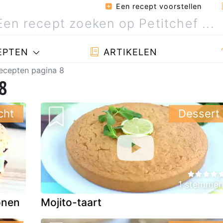
Een recept voorstellen
EPTEN
ARTIKELEN
ecepten pagina 8
8
cht
Dessert
1 stemme
onen
Mojito-taart