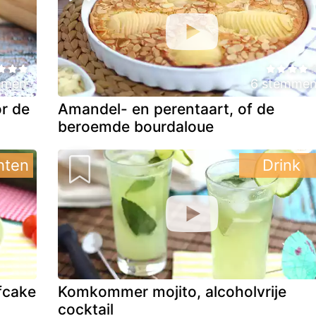
mmen
6 stemme
r de
Amandel- en perentaart, of de
beroemde bourdaloue
hten
Drink
fcake
Komkommer mojito, alcoholvrije
cocktail