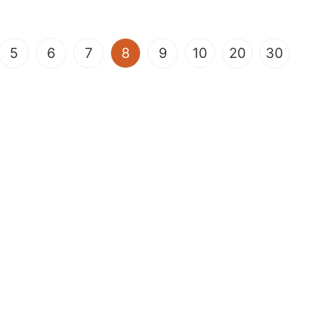
(current)
5
6
7
8
9
10
20
30