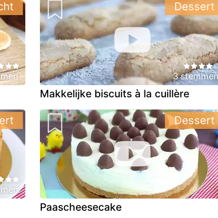
cht
Dessert
mmen
3 stemme
Makkelijke biscuits à la cuillère
ert
Dessert
mmen
Paascheesecake