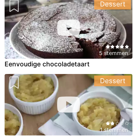
Dessert
5 stemmen
Eenvoudige chocoladetaart
Dessert
1 stemmen