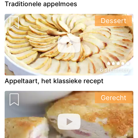
Traditionele appelmoes
Dessert
6 stemmen
Appeltaart, het klassieke recept
Gerecht