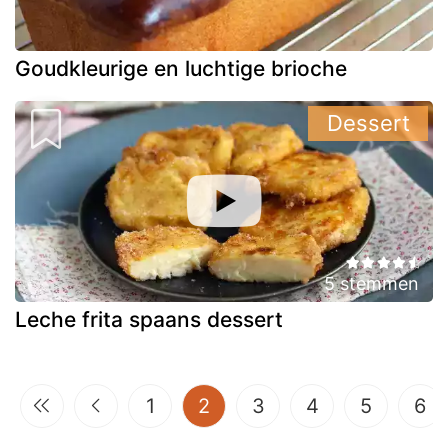
Goudkleurige en luchtige brioche
Dessert
5 stemmen
Leche frita spaans dessert
(current)
1
2
3
4
5
6