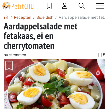
Recepten
Side dish
Aardappelsalade met fetak
Aardappelsalade met
fetakaas, ei en
cherrytomaten
nu stemmen
Vorig
Volg