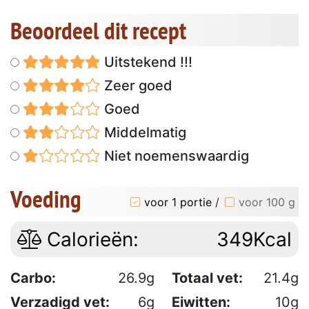
Beoordeel dit recept
Uitstekend !!!
Zeer goed
Goed
Middelmatig
Niet noemenswaardig
Voeding
voor 1 portie
/
voor 100 g
Calorieën:
349Kcal
Carbo:
26.9g
Totaal vet:
21.4g
Verzadigd vet:
6g
Eiwitten:
10g