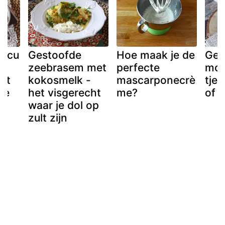
encu
Gestoofde
Hoe maak je de
Gem
zeebrasem met
perfecte
moz
et
kokosmelk -
mascarponecrè
tjes
he
het visgerecht
me?
of s
waar je dol op
zult zijn