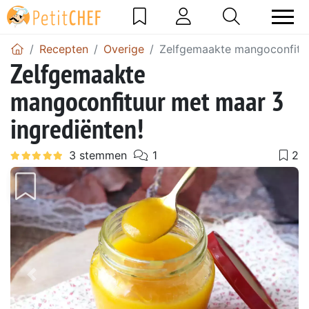
Recepten
Overige
Zelfgemaakte mangoconfituu
Zelfgemaakte
mangoconfituur met maar 3
ingrediënten!
Vorig
Volg