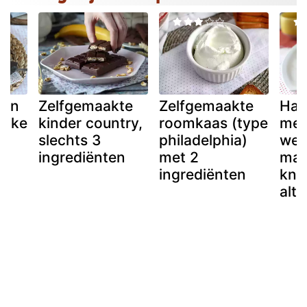
 en
Zelfgemaakte
Zelfgemaakte
Ham
cake
kinder country,
roomkaas (type
met 
slechts 3
philadelphia)
wein
n!
ingrediënten
met 2
maa
ingrediënten
kna
altij