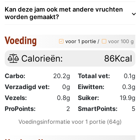
Kan deze jam ook met andere vruchten
worden gemaakt?
Voeding
voor 1 portie
/
voor 100 g
Calorieën:
86Kcal
Carbo:
20.2g
Totaal vet:
0.1g
Verzadigd vet:
0g
Eiwitten:
0.3g
Vezels:
0.8g
Suiker:
19.9g
ProPoints:
2
SmartPoints:
5
Voedingsinformatie voor 1 portie (64g)