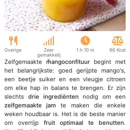
Overige
Zeer
1 h 10 m
86 Kcal
gemakkelij
k
Zelfgemaakte
mangoconfituur
begint met
het belangrijkste: goed gerijpte mango's,
een beetje suiker en een vleugje citroen
om elke hap in balans te brengen. Er zijn
slechts
drie ingrediënten
nodig om een
zelfgemaakte jam
te maken die enkele
weken houdbaar is. Het is de beste manier
om overrijp
fruit optimaal te benutten
.