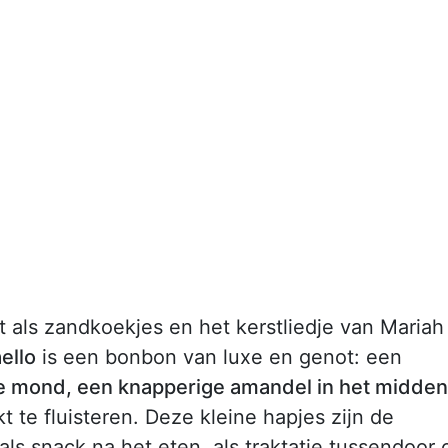
 als zandkoekjes en het kerstliedje van Mariah
ello
is een bonbon van luxe en genot: een
de mond, een knapperige amandel in het midden
jkt te fluisteren. Deze kleine hapjes zijn de
 als snack na het eten, als traktatie tussendoor 