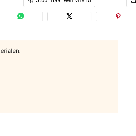
Stuur naar een vriend
erialen: