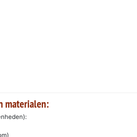
n materialen:
enheden):
om)