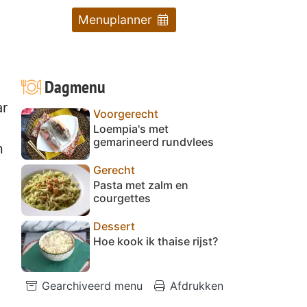
Menuplanner
Dagmenu
ar
Voorgerecht
Loempia's met
gemarineerd rundvlees
n
Gerecht
Pasta met zalm en
courgettes
Dessert
Hoe kook ik thaise rijst?
Gearchiveerd menu
Afdrukken