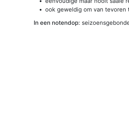
eenvoudige maar nooit saaie 
ook geweldig om van tevoren 
In een notendop:
seizoensgebonden