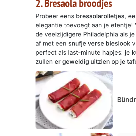
2. Bresaola broodjes
Probeer eens
bresaolarolletjes
, e
elegantie toevoegt aan je etentje!
de veelzijdigere Philadelphia als 
af met een
snufje verse bieslook
v
perfect als last-minute hapjes: je
zullen
er geweldig uitzien op je taf
Bündn