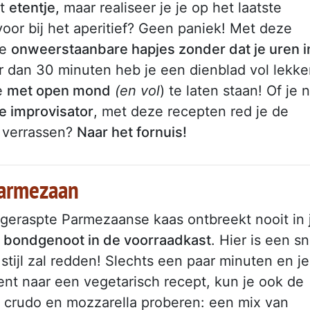
et
etentje,
maar realiseer je je op het laatste
oor bij het aperitief? Geen paniek! Met deze
je
onweerstaanbare hapjes zonder dat je uren i
 dan 30 minuten heb je een dienblad vol lekke
e
met open mond
(en vol
) te laten staan! Of je 
le improvisator
, met deze recepten red je de
e verrassen?
Naar het fornuis!
parmezaan
 geraspte Parmezaanse kaas ontbreekt nooit in
 bondgenoot in de voorraadkast
. Hier is een sn
stijl zal redden! Slechts een paar minuten en je
bent naar een vegetarisch recept, kun je ook de
 crudo en mozzarella proberen: een mix van