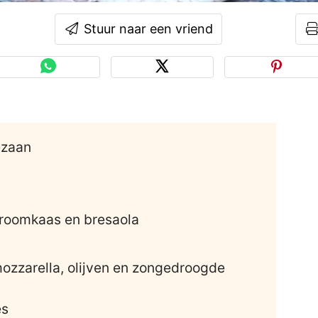
Stuur naar een vriend
ezaan
 roomkaas en bresaola
zzarella, olijven en zongedroogde
es