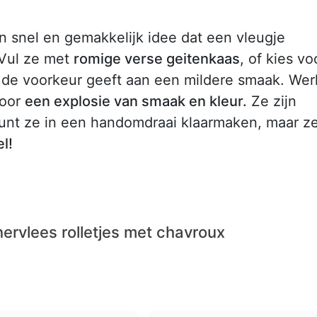
en snel en gemakkelijk idee dat een vleugje
 Vul ze met
romige verse geitenkaas
, of kies vo
je de voorkeur geeft aan een mildere smaak. Wer
oor
een explosie van smaak en kleur.
Ze zijn
 kunt ze in een handomdraai klaarmaken, maar z
el!
ervlees rolletjes met chavroux