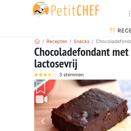
REC
Recepten
Snacks
Chocoladefondan
Chocoladefondant met r
lactosevrij
Vorig