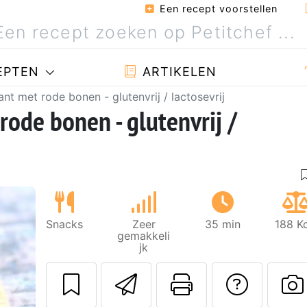
Een recept voorstellen
EPTEN
ARTIKELEN
t met rode bonen - glutenvrij / lactosevrij
ode bonen - glutenvrij /
Snacks
Zeer
35 min
188 K
gemakkeli
jk
Stuur dit recept
Print deze
Stel 
Volgende