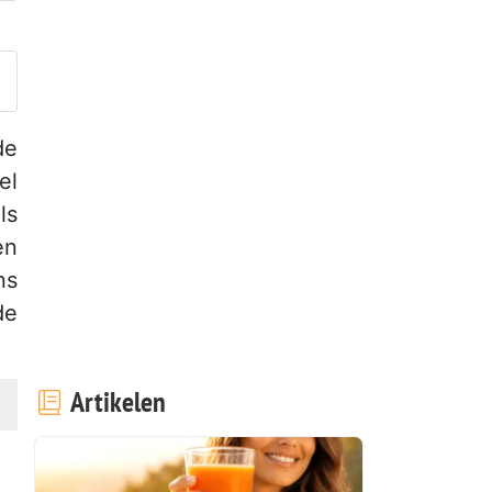
laats je foto van dit recept
de
el
ls
en
ns
de
Artikelen