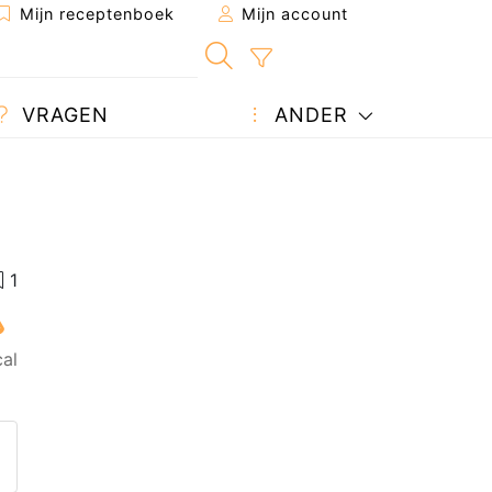
Mijn receptenboek
Mijn account
VRAGEN
ANDER
cal
 naar een vriend
 pagina
een vraag auteur