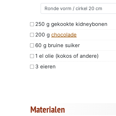
250 g gekookte kidneybonen
200 g
chocolade
60 g bruine suiker
1 el olie (kokos of andere)
3 eieren
Materialen