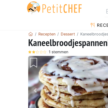
REC
Recepten
Dessert
Kaneelbroodjes
Kaneelbroodjespannenk
Vorig