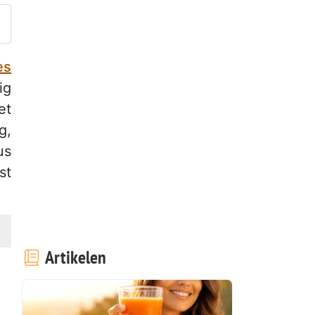
es
ig
et
g,
us
st
Artikelen