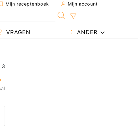
Mijn receptenboek
Mijn account
VRAGEN
ANDER
al
 naar een vriend
 pagina
een vraag auteur
laats je foto van dit recept