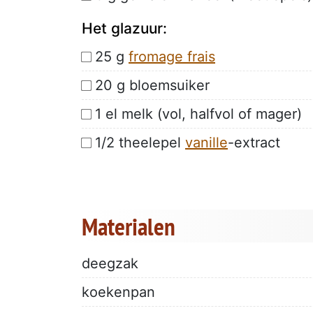
Het glazuur:
25 g
fromage frais
20 g bloemsuiker
1 el melk (vol, halfvol of mager)
1/2 theelepel
vanille
-extract
Materialen
deegzak
koekenpan