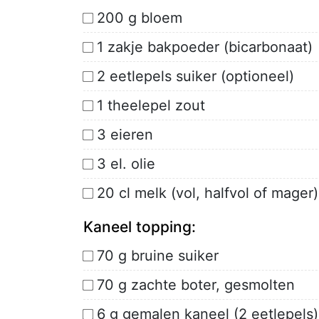
200 g bloem
1 zakje bakpoeder (bicarbonaat)
2 eetlepels suiker (optioneel)
1 theelepel zout
3 eieren
3 el. olie
20 cl melk (vol, halfvol of mager)
Kaneel topping:
70 g bruine suiker
70 g zachte boter, gesmolten
6 g gemalen kaneel (2 eetlepels)