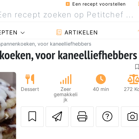
Een recept voorstellen
EPTEN
ARTIKELEN
pannenkoeken, voor kaneelliefhebbers
oeken, voor kaneelliefhebbers
Dessert
Zeer
40 min
272 Kc
gemakkeli
jk
Stuur dit recept
Print deze
Stel 
Volgende
P