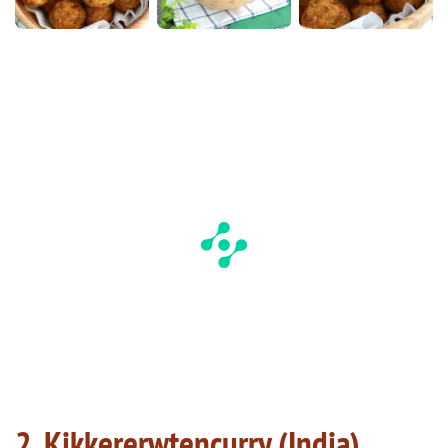
2. Kikkererwtencurry (India)