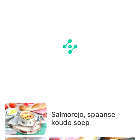
Salmorejo, spaanse
koude soep