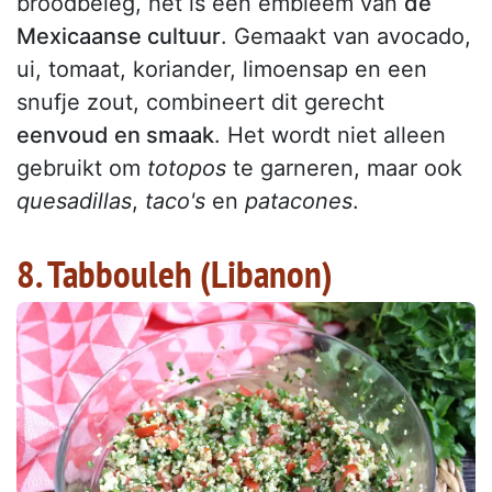
broodbeleg, het is een embleem van
de
Mexicaanse cultuur
. Gemaakt van avocado,
ui, tomaat, koriander, limoensap en een
snufje zout, combineert dit gerecht
eenvoud en smaak
. Het wordt niet alleen
gebruikt om
totopos
te garneren, maar ook
quesadillas
,
taco's
en
patacones
.
8. Tabbouleh (Libanon)