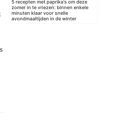
5 recepten met paprika's om deze
zomer in te vriezen: binnen enkele
minuten klaar voor snelle
k
avondmaaltijden in de winter
e
s