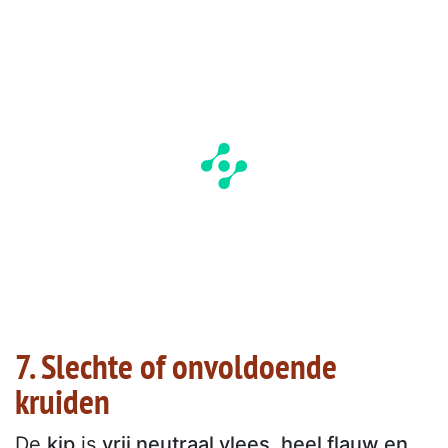
7. Slechte of onvoldoende
kruiden
De
kip
is
vrij neutraal vlees, heel flauw en