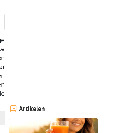
laats je foto van dit recept
ge
te
en
er
en
en
de
Artikelen