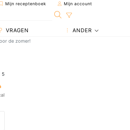
Mijn receptenboek
Mijn account
VRAGEN
ANDER
voor de zomer!
cal
 naar een vriend
 pagina
een vraag auteur