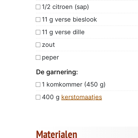
1/2 citroen (sap)
11 g verse bieslook
11 g verse dille
zout
peper
De garnering:
1 komkommer (450 g)
400 g
kerstomaatjes
Materialen