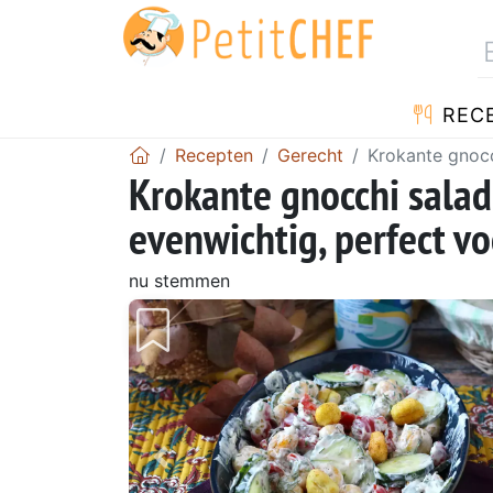
REC
Recepten
Gerecht
Krokante gnocc
Krokante gnocchi salade
evenwichtig, perfect v
nu stemmen
Vorig