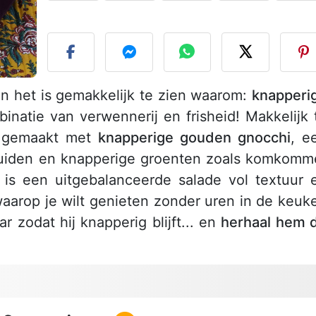
P
en het is gemakkelijk te zien waarom:
knapperi
inatie van verwennerij en frisheid! Makkelijk 
is gemaakt met
knapperige gouden gnocchi
, e
uiden en knapperige groenten zoals komkomm
t is een uitgebalanceerde salade vol textuur 
aarop je wilt genieten zonder uren in de keuk
r zodat hij knapperig blijft... en
herhaal hem 