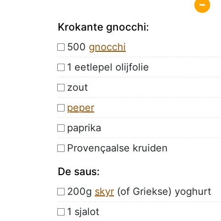
Krokante gnocchi:
500
gnocchi
1 eetlepel olijfolie
zout
peper
paprika
Provençaalse kruiden
De saus:
200g
skyr
(of Griekse) yoghurt
1 sjalot