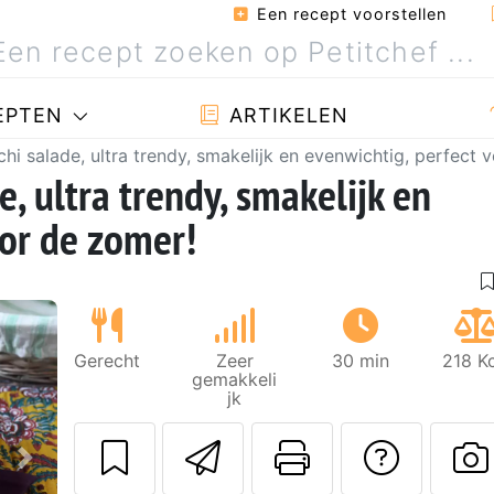
Een recept voorstellen
EPTEN
ARTIKELEN
hi salade, ultra trendy, smakelijk en evenwichtig, perfect 
, ultra trendy, smakelijk en
oor de zomer!
Gerecht
Zeer
30 min
218 K
gemakkeli
jk
Stuur dit recept
Print deze
Stel 
Volgende