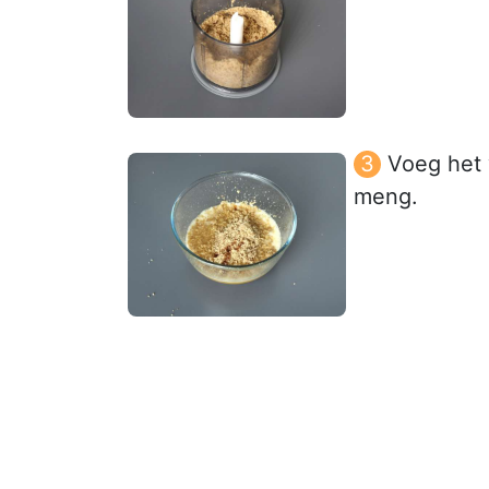
Voeg het 
meng.