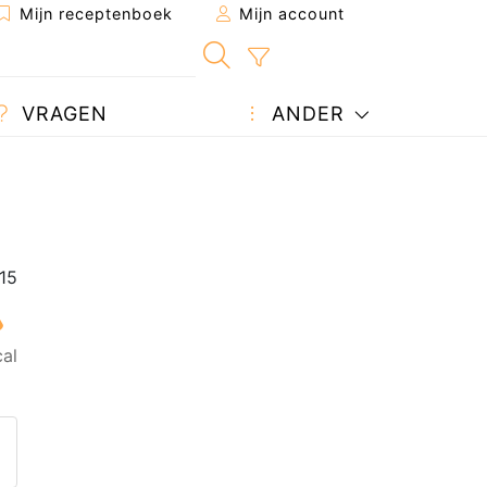
Mijn receptenboek
Mijn account
VRAGEN
ANDER
al
 naar een vriend
 pagina
een vraag auteur