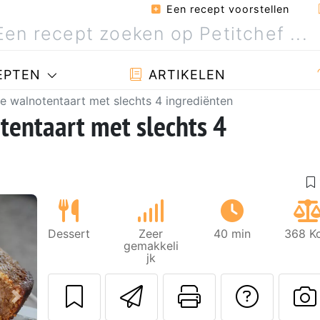
Een recept voorstellen
EPTEN
ARTIKELEN
e walnotentaart met slechts 4 ingrediënten
tentaart met slechts 4
Dessert
Zeer
40 min
368 Kc
gemakkeli
jk
Stuur dit recept
Print deze
Stel 
Volgende