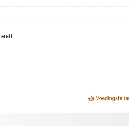
neel)
Voedingsfeite