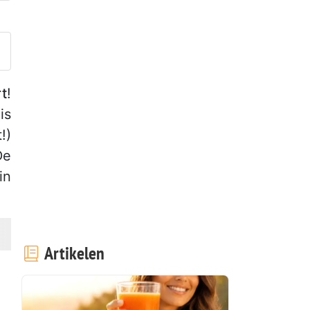
laats je foto van dit recept
t
!
is
!)
De
in
Artikelen