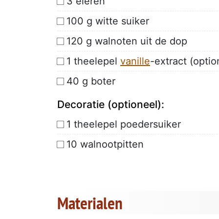
3 eieren
100 g witte suiker
120 g walnoten uit de dop
1 theelepel
vanille
-extract (optio
40 g boter
Decoratie (optioneel):
1 theelepel poedersuiker
10 walnootpitten
Materialen