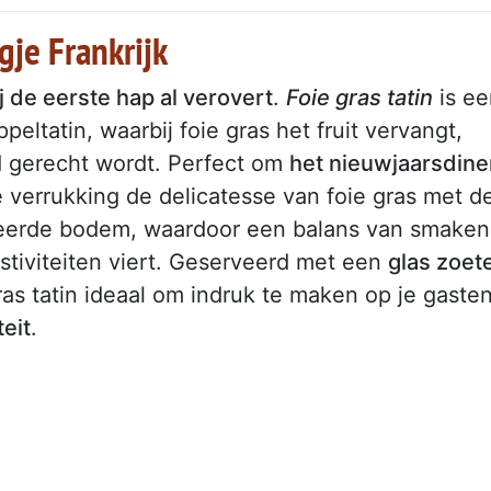
gje Frankrijk
j de eerste hap al verovert
.
Foie gras tatin
is ee
peltatin, waarbij foie gras het fruit vervangt,
d gerecht wordt. Perfect om
het nieuwjaarsdine
 verrukking de delicatesse van foie gras met d
seerde bodem, waardoor een balans van smaken
estiviteiten viert. Geserveerd met een
glas zoet
ras tatin ideaal om indruk te maken op je gaste
teit
.