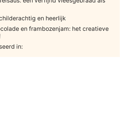
felsaus: een verfijnd vleesgebraad als
childerachtig en heerlijk
colade en frambozenjam: het creatieve
!
seerd in: