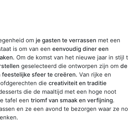
elegenheid om
je gasten te verrassen
met een
staat is om van een
eenvoudig diner een
aken.
Om de komst van het nieuwe jaar in stijl 
rstellen
geselecteerd die ontworpen zijn om
de
feestelijke sfeer te creëren.
Van rijke en
oofdgerechten die
creativiteit en traditie
esserts die de maaltijd met een hoge noot
je tafel een
triomf van smaak en verfijning
.
rrassen en ze een avond te bezorgen waar ze n
denken.