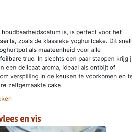
de houdbaarheidsdatum is, is perfect voor
het
serts
, zoals de klassieke yoghurtcake. Dit snel
yoghurtpot als maateenheid
voor alle
feilbare truc
. In slechts een paar stappen krijg 
n een delicaat aroma, ideaal als
ontbijt of
 om verspilling in de keuken te voorkomen en t
ere
zelfgemaakte cake.
ikken
lees en vis