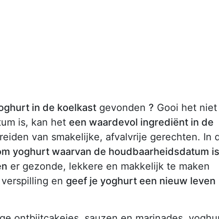
oghurt in de koelkast
gevonden
?
Gooi het niet
tum is, kan het
een waardevol ingrediënt in de
eiden van smakelijke, afvalvrije gerechten. In d
om yoghurt waarvan de houdbaarheidsdatum i
en
er gezonde, lekkere en makkelijk te maken
verspilling en
geef je yoghurt een nieuw leven
ige ontbijtcakejes, sauzen en marinades, yoghu