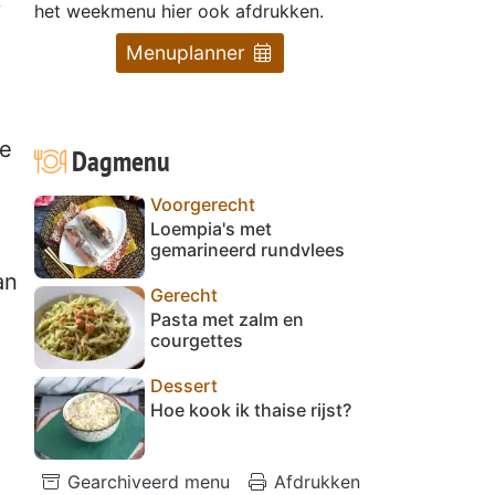
het weekmenu hier ook afdrukken.
Menuplanner
de
Dagmenu
Voorgerecht
Loempia's met
gemarineerd rundvlees
an
Gerecht
Pasta met zalm en
courgettes
Dessert
Hoe kook ik thaise rijst?
Gearchiveerd menu
Afdrukken