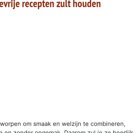
evrije recepten zult houden
ntworpen om smaak en welzijn te combineren,
en en zonder ongemak. Daarom zul je ze heerlij