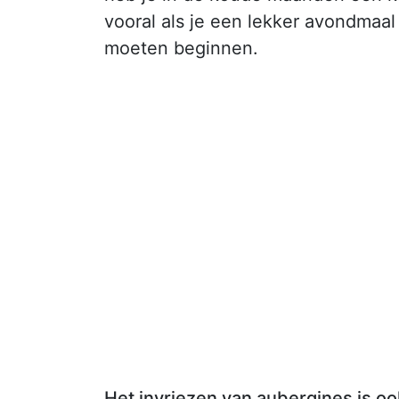
vooral als je een lekker avondmaal
moeten beginnen.
Het invriezen van aubergines is oo