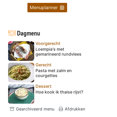
Menuplanner
l
Dagmenu
Voorgerecht
Loempia's met
gemarineerd rundvlees
Gerecht
Pasta met zalm en
courgettes
Dessert
Hoe kook ik thaise rijst?
Gearchiveerd menu
Afdrukken