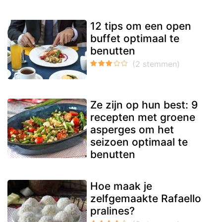
12 tips om een open
buffet optimaal te
benutten
Ze zijn op hun best: 9
recepten met groene
asperges om het
seizoen optimaal te
benutten
Hoe maak je
zelfgemaakte Rafaello
pralines?