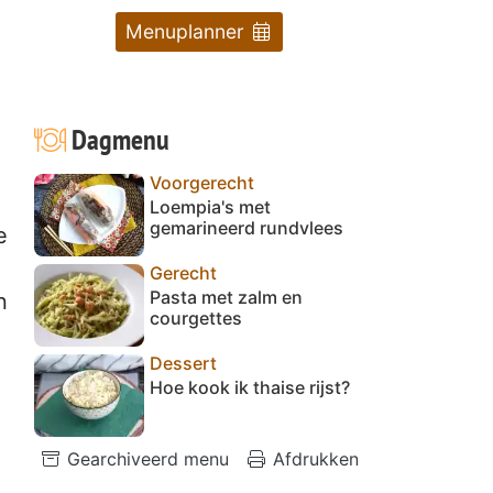
Menuplanner
Dagmenu
Voorgerecht
Loempia's met
gemarineerd rundvlees
e
Gerecht
Pasta met zalm en
n
courgettes
Dessert
Hoe kook ik thaise rijst?
Gearchiveerd menu
Afdrukken