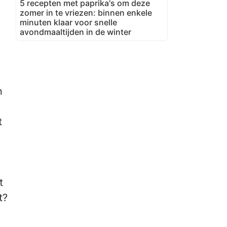
5 recepten met paprika's om deze
zomer in te vriezen: binnen enkele
minuten klaar voor snelle
avondmaaltijden in de winter
n
t
t
t?