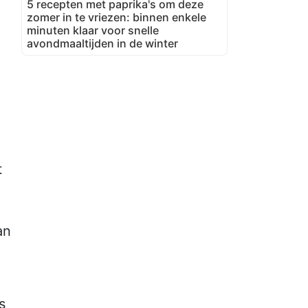
5 recepten met paprika's om deze
zomer in te vriezen: binnen enkele
minuten klaar voor snelle
avondmaaltijden in de winter
t
an
s