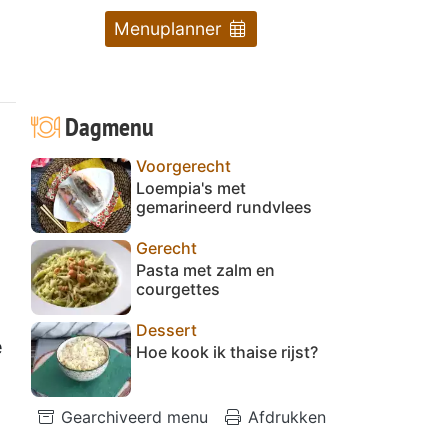
Menuplanner
Dagmenu
Voorgerecht
Loempia's met
gemarineerd rundvlees
Gerecht
Pasta met zalm en
courgettes
Dessert
e
Hoe kook ik thaise rijst?
Gearchiveerd menu
Afdrukken