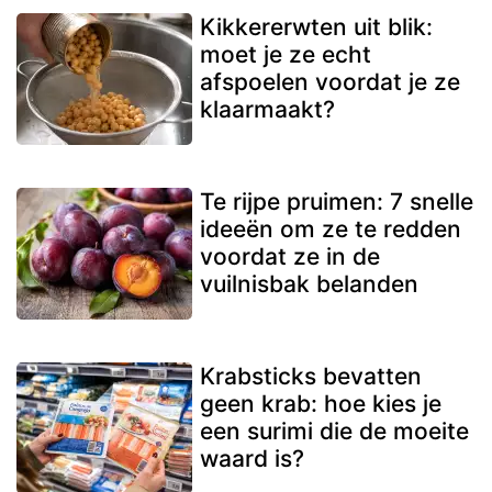
Kikkererwten uit blik:
moet je ze echt
afspoelen voordat je ze
klaarmaakt?
Te rijpe pruimen: 7 snelle
ideeën om ze te redden
voordat ze in de
vuilnisbak belanden
Krabsticks bevatten
geen krab: hoe kies je
een surimi die de moeite
waard is?