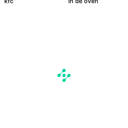
kfc
in de oven