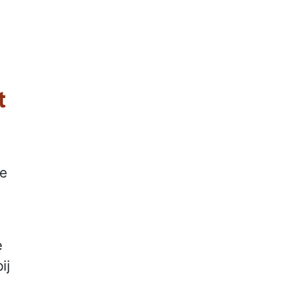
t
de
n
e
ij