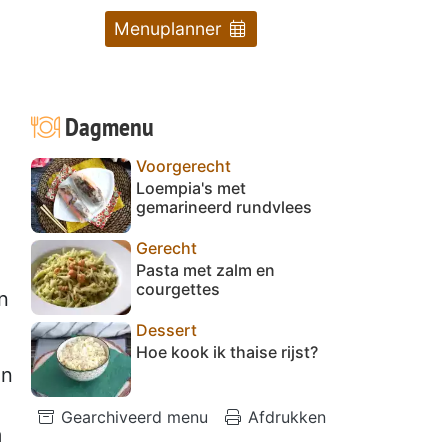
Menuplanner
Dagmenu
Voorgerecht
Loempia's met
gemarineerd rundvlees
Gerecht
Pasta met zalm en
courgettes
n
Dessert
Hoe kook ik thaise rijst?
en
Gearchiveerd menu
Afdrukken
m