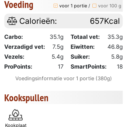
Voeding
voor 1 portie
/
voor 100 g
Calorieën:
657Kcal
Carbo:
35.1g
Totaal vet:
35.3g
Verzadigd vet:
7.5g
Eiwitten:
46.8g
Vezels:
5.4g
Suiker:
5.8g
ProPoints:
17
SmartPoints:
18
Voedingsinformatie voor 1 portie (380g)
Kookspullen
Kookplaat