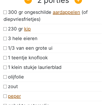
2
300 gr ongeschilde
aardappelen
(of
diepvriesfrietjes)
230 gr
kip
3 hele eieren
1/3 van een grote ui
1 teentje knoflook
1 klein stukje laurierblad
olijfolie
zout
peper