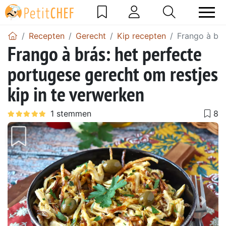
Recepten
Gerecht
Kip recepten
Frango à brá
Frango à brás: het perfecte
portugese gerecht om restjes
kip in te verwerken
Vorig
Volg