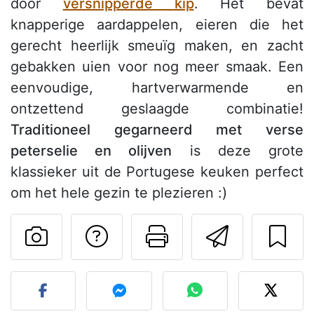
door
versnipperde kip
. Het bevat
knapperige aardappelen, eieren die het
gerecht heerlijk smeuïg maken, en zacht
gebakken uien voor nog meer smaak. Een
eenvoudige, hartverwarmende en
ontzettend geslaagde combinatie!
Traditioneel gegarneerd met verse
peterselie en olijven
is deze grote
klassieker uit de Portugese keuken perfect
om het hele gezin te plezieren :)
Stel een vraag aut
Print deze pa
Stuur d
Plaats je foto van dit rece