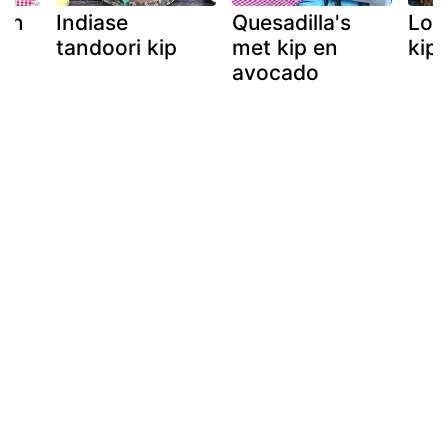
 in
Indiase
Quesadilla's
Loe
tandoori kip
met kip en
kip
avocado