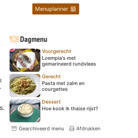
Menuplanner
Dagmenu
Voorgerecht
Loempia's met
gemarineerd rundvlees
Gerecht
k
Pasta met zalm en
r
courgettes
Dessert
s.
Hoe kook ik thaise rijst?
Gearchiveerd menu
Afdrukken