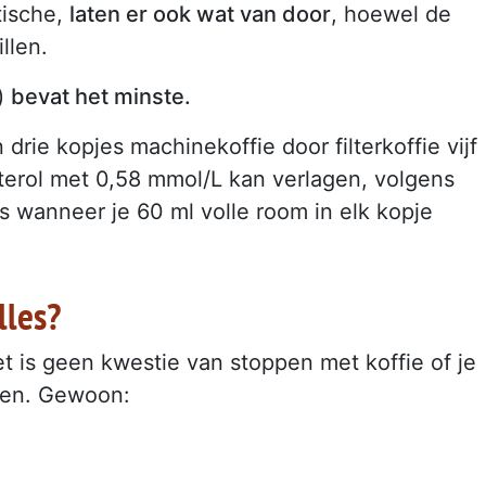
tische,
laten er ook wat van door
, hoewel de
llen.
r)
bevat het minste.
drie kopjes machinekoffie door filterkoffie vijf
erol met 0,58 mmol/L kan verlagen, volgens
ls wanneer je 60 ml volle room in elk kopje
lles?
et is geen kwestie van stoppen met koffie of je
ien. Gewoon: