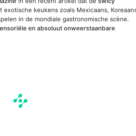
azine
in een recent artikel dat de
swicy
 uit exotische keukens zoals Mexicaans, Koreaan
 spelen in de mondiale gastronomische scène.
sensoriële en absoluut onweerstaanbare