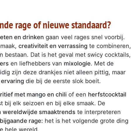
ande rage of nieuwe standaard?
 eten en drinken
gaan veel rages snel voorbij.
 smaak,
creativiteit en verrassing
te combineren,
n bestaan. Dat is het geval met swicy cocktails,
ers
en liefhebbers van
mixologie
. Met de
dig zijn deze drankjes niet alleen pittig, maar
 ervaring
die bij de eerste slok boeit.
itief met mango en chili
of een
herfstcocktail
st bij elk seizoen en bij elke smaak. De
m
wereldwijde smaaktrends
te interpreteren
bijgaande rage:
het is het volgende grote ding
e hele wereld.