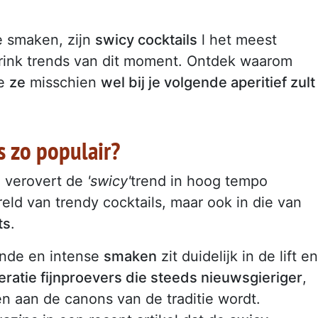
e smaken, zijn
swicy cocktails
l het meest
rink trends van dit moment. Ontdek waarom
je
ze
misschien
wel bij je volgende aperitief zult
s zo populair?
,
verovert de
'swicy'
trend in hoog tempo
eld van trendy cocktails, maar ook in die van
ts
.
ende en intense
smaken
zit duidelijk in de lift en
ratie fijnproevers die steeds nieuwsgieriger
,
 aan de canons van de traditie wordt.