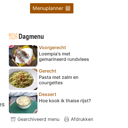
Menuplanner
Dagmenu
Voorgerecht
Loempia's met
gemarineerd rundvlees
Gerecht
Pasta met zalm en
courgettes
Dessert
Hoe kook ik thaise rijst?
es
Gearchiveerd menu
Afdrukken