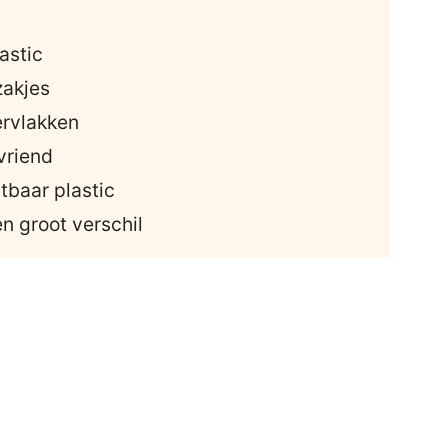
astic
akjes
ervlakken
vriend
tbaar plastic
n groot verschil