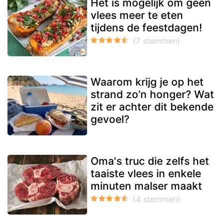
Het is mogelijk om geen
vlees meer te eten
tijdens de feestdagen!
Waarom krijg je op het
strand zo’n honger? Wat
zit er achter dit bekende
gevoel?
Oma's truc die zelfs het
taaiste vlees in enkele
minuten malser maakt