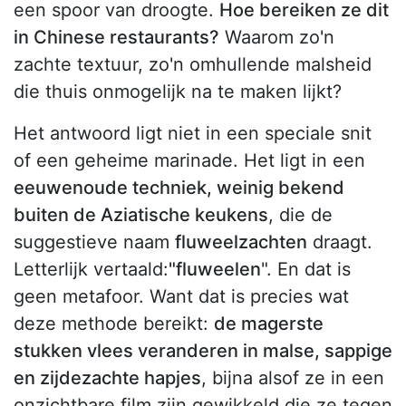
een spoor van droogte.
Hoe bereiken ze dit
in Chinese restaurants?
Waarom zo'n
zachte textuur, zo'n omhullende malsheid
die thuis onmogelijk na te maken lijkt?
Het antwoord ligt niet in een speciale snit
of een geheime marinade. Het ligt in een
eeuwenoude techniek, weinig bekend
buiten de Aziatische keukens
, die de
suggestieve naam
fluweelzachten
draagt.
Letterlijk vertaald:
"fluweelen
". En dat is
geen metafoor. Want dat is precies wat
deze methode bereikt:
de magerste
stukken vlees veranderen in malse, sappige
en zijdezachte hapjes
, bijna alsof ze in een
onzichtbare film zijn gewikkeld die ze tegen