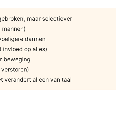
gebroken', maar selectiever
j mannen)
voeligere darmen
 invloed op alles)
er beweging
 verstoren)
et verandert alleen van taal