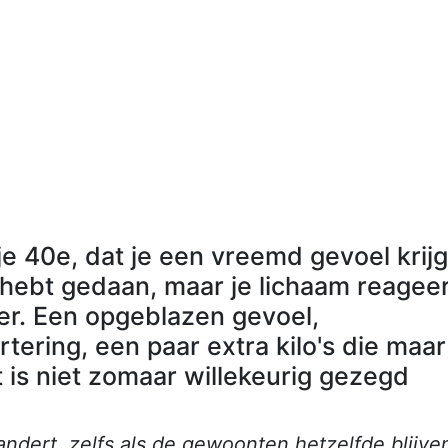
je 40e, dat je een vreemd gevoel krijg
jd hebt gedaan, maar je lichaam reagee
er. Een opgeblazen gevoel,
tering, een paar extra kilo's die maar
t is niet zomaar willekeurig gezegd
andert, zelfs als de gewoonten hetzelfde blijve