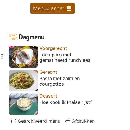
Menuplanner
Dagmenu
Voorgerecht
Loempia's met
og
gemarineerd rundvlees
Gerecht
Pasta met zalm en
courgettes
Dessert
Hoe kook ik thaise rijst?
Gearchiveerd menu
Afdrukken