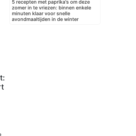
5 recepten met paprika's om deze
zomer in te vriezen: binnen enkele
minuten klaar voor snelle
avondmaaltijden in de winter
t:
rt
n.