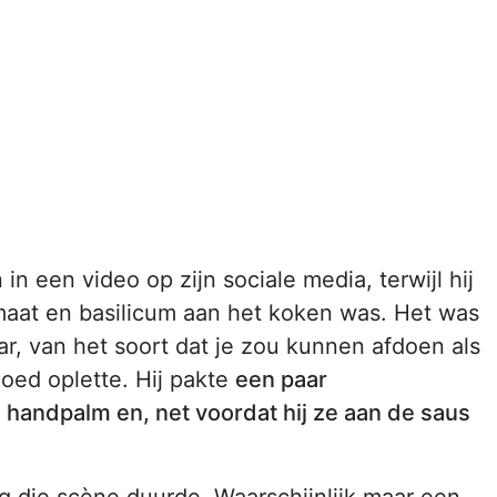
in een video op zijn sociale media, terwijl hij
maat en basilicum aan het koken was. Het was
r, van het soort dat je zou kunnen afdoen als
goed oplette. Hij pakte
een paar
n handpalm en, net voordat hij ze aan de saus
.
g die scène duurde. Waarschijnlijk maar een