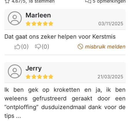
4.67/5, 18 stemmen
5 opmerkingen
Marleen
03/11/2025
Dat gaat ons zeker helpen voor Kerstmis
I apreciate
I do not appreciate
misbruik melden
Jerry
21/03/2025
Ik ben gek op kroketten en ja, ik ben
weleens gefrustreerd geraakt door een
”ontploffing” dusduizendmaal dank voor de
tips ...