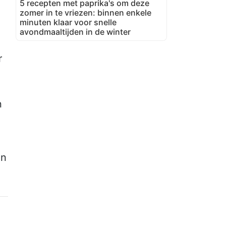
5 recepten met paprika's om deze
zomer in te vriezen: binnen enkele
minuten klaar voor snelle
avondmaaltijden in de winter
r
n
en