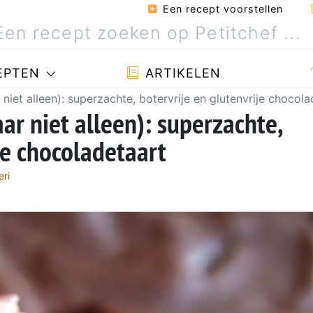
Een recept voorstellen
EPTEN
ARTIKELEN
iet alleen): superzachte, botervrije en glutenvrije chocola
ar niet alleen): superzachte,
je chocoladetaart
eri