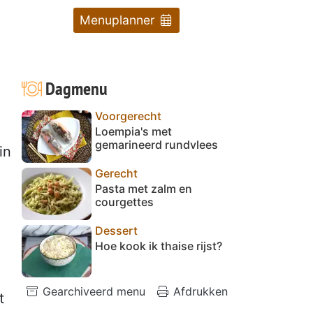
Menuplanner
Dagmenu
Voorgerecht
Loempia's met
gemarineerd rundvlees
in
Gerecht
Pasta met zalm en
courgettes
Dessert
Hoe kook ik thaise rijst?
Gearchiveerd menu
Afdrukken
t