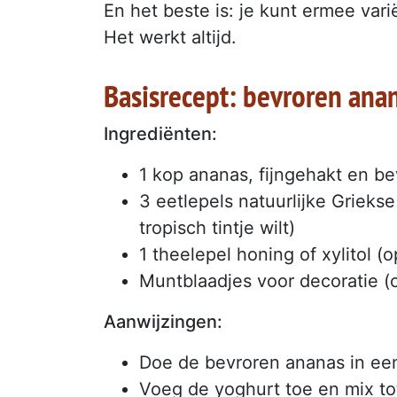
En het beste is: je kunt ermee var
Het werkt altijd.
Basisrecept: bevroren ana
Ingrediënten:
1 kop ananas, fijngehakt en b
3 eetlepels natuurlijke Grieks
tropisch tintje wilt)
1 theelepel honing of xylitol (o
Muntblaadjes voor decoratie (
Aanwijzingen:
Doe de bevroren ananas in ee
Voeg de yoghurt toe en mix to