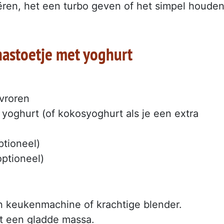
iëren, het een turbo geven of het simpel houden
nastoetje met yoghurt
evroren
e yoghurt (of kokosyoghurt als je een extra
ptioneel)
optioneel)
n keukenmachine of krachtige blender.
t een gladde massa.