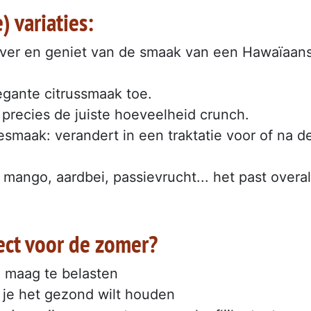
) variaties:
over en geniet van de smaak van een Hawaïaan
egante citrussmaak toe.
 precies de juiste hoeveelheid crunch.
smaak: verandert in een traktatie voor of na d
mango, aardbei, passievrucht... het past overal
ect voor de zomer?
e maag te belasten
s je het gezond wilt houden