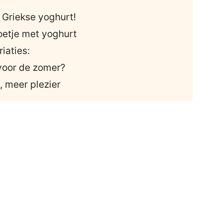
Griekse yoghurt!
oetje met yoghurt
iaties:
 voor de zomer?
, meer plezier