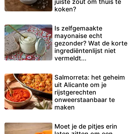
juiste zout om thuis te
koken?
Is zelfgemaakte
mayonaise echt
gezonder? Wat de korte
ingrediëntenlijst niet
vermeldt...
Salmorreta: het geheim
uit Alicante om je
rijstgerechten
onweerstaanbaar te
maken
Moet je de pitjes erin
laten zitten om een