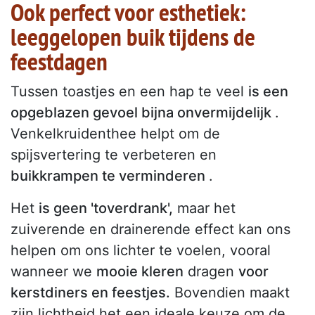
Ook perfect voor esthetiek:
leeggelopen buik tijdens de
feestdagen
Tussen toastjes en een hap te veel
is een
opgeblazen gevoel bijna onvermijdelijk
.
Venkelkruidenthee helpt om de
spijsvertering te verbeteren en
buikkrampen te verminderen
.
Het
is geen 'toverdrank',
maar het
zuiverende en drainerende effect kan ons
helpen om ons lichter te voelen, vooral
wanneer we
mooie kleren
dragen
voor
kerstdiners en feestjes.
Bovendien maakt
zijn lichtheid het een ideale keuze om de