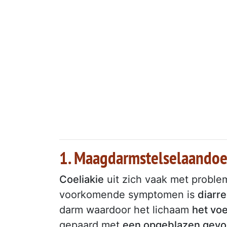
1. Maagdarmstelselaando
Coeliakie
uit zich vaak met proble
voorkomende symptomen is
diarr
darm waardoor het lichaam
het vo
gepaard met
een opgeblazen gevo