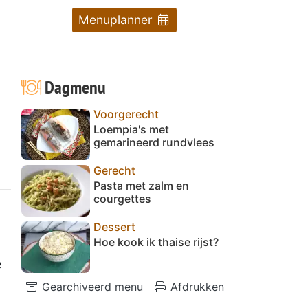
Menuplanner
Dagmenu
Voorgerecht
Loempia's met
gemarineerd rundvlees
Gerecht
Pasta met zalm en
courgettes
Dessert
Hoe kook ik thaise rijst?
e
Gearchiveerd menu
Afdrukken