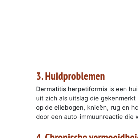
3. Huidproblemen
Dermatitis herpetiformis
is een hu
uit zich als uitslag die gekenmerk
op de ellebogen
, knieën, rug en h
door een auto-immuunreactie die w
4. Chronische vermoeidhei